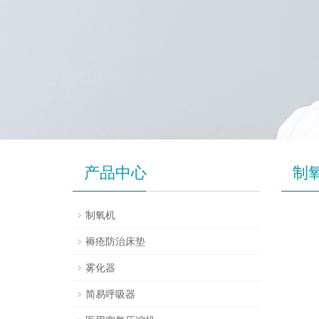
产品中心
制
制氧机
褥疮防治床垫
雾化器
简易呼吸器