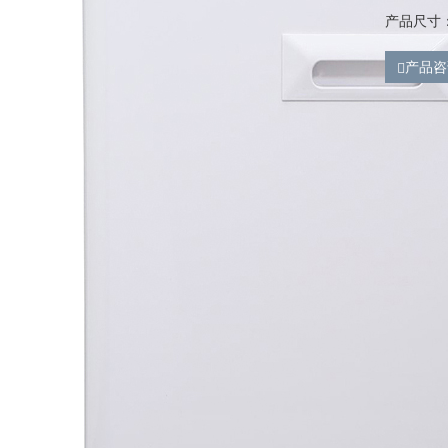
产品尺寸：4
产品咨