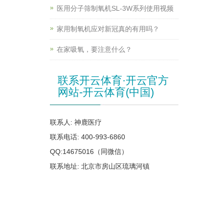
医用分子筛制氧机SL-3W系列使用视频
家用制氧机应对新冠真的有用吗？
在家吸氧，要注意什么？
联系开云体育·开云官方
网站-开云体育(中国)
联系人: 神鹿医疗
联系电话: 400-993-6860
QQ:14675016（同微信）
联系地址: 北京市房山区琉璃河镇