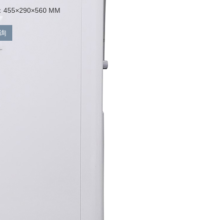
55×290×560 MM
询