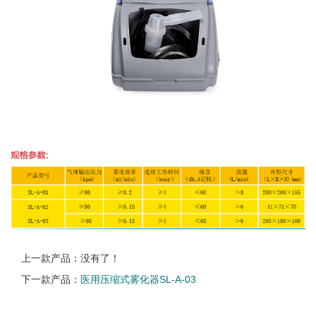
上一款产品：没有了！
下一款产品：
医用压缩式雾化器SL-A-03