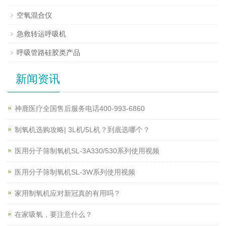
空氧混合仪
急救转运呼吸机
呼吸管路硅胶类产品
新闻资讯
神鹿医疗全国售后服务电话400-993-6860
制氧机选购攻略| 3L机/5L机？到底选哪个？
医用分子筛制氧机SL-3A330/530系列使用视频
医用分子筛制氧机SL-3W系列使用视频
家用制氧机应对新冠真的有用吗？
在家吸氧，要注意什么？