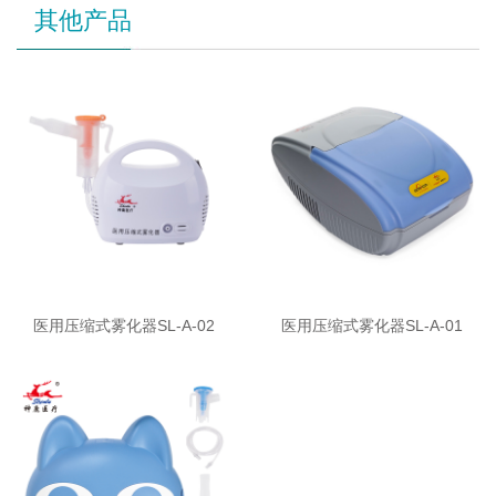
其他产品
医用压缩式雾化器SL-A-02
医用压缩式雾化器SL-A-01