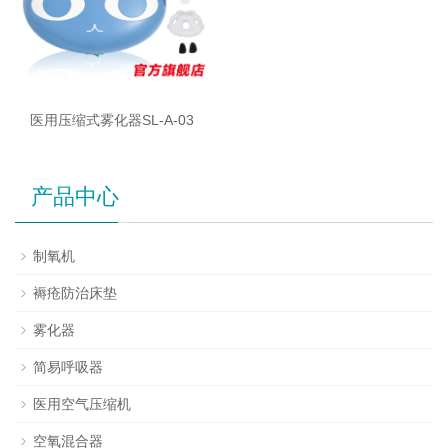
医用压缩式雾化器SL-A-03
产品中心
制氧机
褥疮防治床垫
雾化器
简易呼吸器
医用空气压缩机
空氧混合器