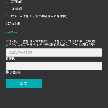
新闻动态
招商加盟
联系开云体育·开云官方网站-开云体育(中国)
邮箱订阅
通过订阅开云体育·开云官方网站-开云体育(中国) 的邮件列表，您将更新开
云体育·开云官方网站-开云体育(中国) 的最新消息。 填写你的电子邮件：
验证码:
提交