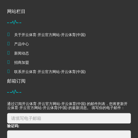
网站栏目
关于开云体育·开云官方网站-开云体育(中国)
产品中心
新闻动态
招商加盟
联系开云体育·开云官方网站-开云体育(中国)
邮箱订阅
通过订阅开云体育·开云官方网站-开云体育(中国) 的邮件列表，您将更新开
云体育·开云官方网站-开云体育(中国) 的最新消息。 填写你的电子邮件：
验证码: