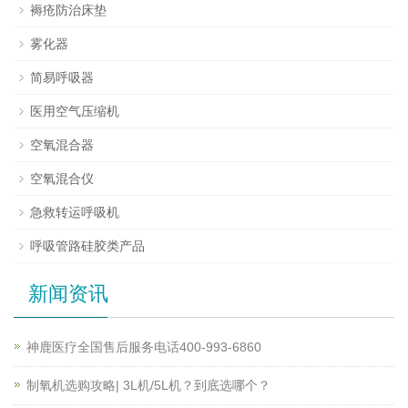
褥疮防治床垫
雾化器
简易呼吸器
医用空气压缩机
空氧混合器
空氧混合仪
急救转运呼吸机
呼吸管路硅胶类产品
新闻资讯
神鹿医疗全国售后服务电话400-993-6860
制氧机选购攻略| 3L机/5L机？到底选哪个？