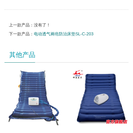
上一款产品：没有了！
下一款产品：
电动透气褥疮防治床垫SL-C-203
其他产品